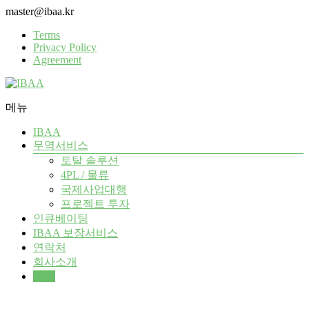
Skip
master@ibaa.kr
to
Terms
content
Privacy Policy
Agreement
메뉴
IBAA
IBAA
무역서비스
All
토탈 솔루션
Global
4PL / 물류
Trade
Assurance
국제사업대행
프로젝트 투자
인큐베이팅
IBAA 보장서비스
연락처
회사소개
상담