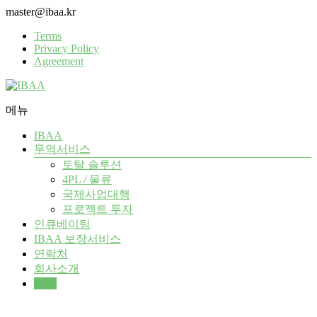
Skip
master@ibaa.kr
to
Terms
content
Privacy Policy
Agreement
메뉴
IBAA
IBAA
All
무역서비스
Global
토탈 솔루션
Trade
Assurance
4PL / 물류
국제사업대행
프로젝트 투자
인큐베이팅
IBAA 보장서비스
연락처
회사소개
상담